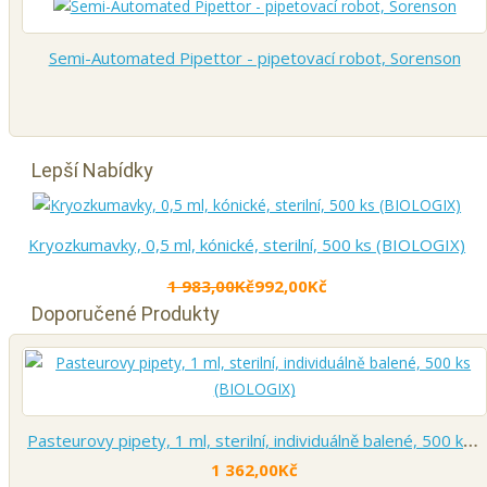
Semi-Automated Pipettor - pipetovací robot, Sorenson
Lepší Nabídky
Kryozkumavky, 0,5 ml, kónické, sterilní, 500 ks (BIOLOGIX)
1 983,00Kč
992,00Kč
Doporučené Produkty
Pasteurovy pipety, 1 ml, sterilní, individuálně balené, 500 ks (BIOLOGIX)
1 362,00Kč