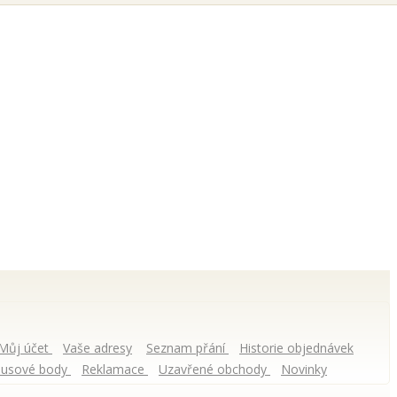
Můj účet
Vaše adresy
Seznam přání
Historie objednávek
usové body
Reklamace
Uzavřené obchody
Novinky