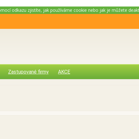
Pomocí odkazu zjistíte, jak používáme cookie nebo jak je můžete deak
Zastupované firmy
AKCE