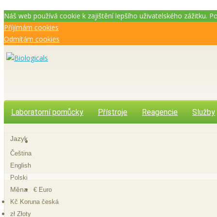
Náš web používá cookie k zajištění lepšího uživatelského zážitku. 
Příjímám cookies
Odmítám cookies
Laboratorní pomůcky
Přístroje
Reagencie
Služby
Jazyk
Čeština
English
Polski
Měna
€ Euro
Kč Koruna česká
zł Złoty