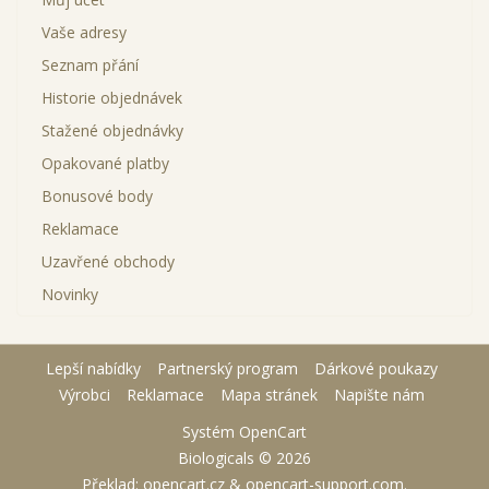
Vaše adresy
Seznam přání
Historie objednávek
Stažené objednávky
Opakované platby
Bonusové body
Reklamace
Uzavřené obchody
Novinky
Lepší nabídky
Partnerský program
Dárkové poukazy
Výrobci
Reklamace
Mapa stránek
Napište nám
Systém
OpenCart
Biologicals © 2026
Překlad:
opencart.cz
&
opencart-support.com
.