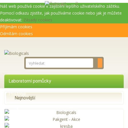
Kč
Náš web používá cookie k zajištění lepšího uživatelského zážitku.
Pomocí odkazu zjistíte, jak používáme cookie nebo jak je můžete
deaktivovat:
Zásady cookies
Příjímám cookies
Odmítám cookies
Laboratorní pomůcky
Přístroje
Nejnovější
Reagencie
Služby