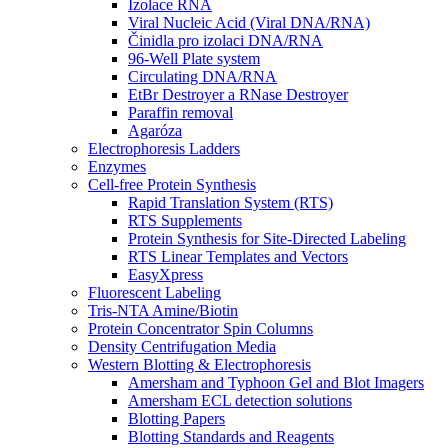
Izolace RNA
Viral Nucleic Acid (Viral DNA/RNA)
Činidla pro izolaci DNA/RNA
96-Well Plate system
Circulating DNA/RNA
EtBr Destroyer a RNase Destroyer
Paraffin removal
Agaróza
Electrophoresis Ladders
Enzymes
Cell-free Protein Synthesis
Rapid Translation System (RTS)
RTS Supplements
Protein Synthesis for Site-Directed Labeling
RTS Linear Templates and Vectors
EasyXpress
Fluorescent Labeling
Tris-NTA Amine/Biotin
Protein Concentrator Spin Columns
Density Centrifugation Media
Western Blotting & Electrophoresis
Amersham and Typhoon Gel and Blot Imagers
Amersham ECL detection solutions
Blotting Papers
Blotting Standards and Reagents