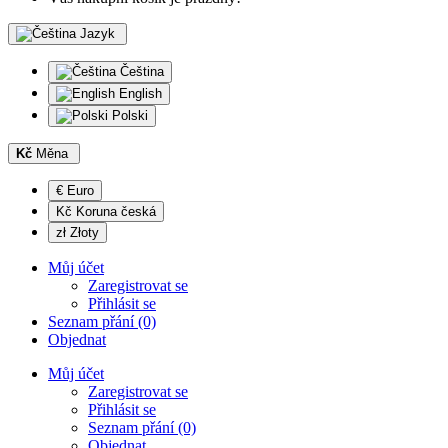
Jazyk
Čeština
English
Polski
Kč
Měna
€ Euro
Kč Koruna česká
zł Złoty
Můj účet
Zaregistrovat se
Přihlásit se
Seznam přání (0)
Objednat
Můj účet
Zaregistrovat se
Přihlásit se
Seznam přání (0)
Objednat