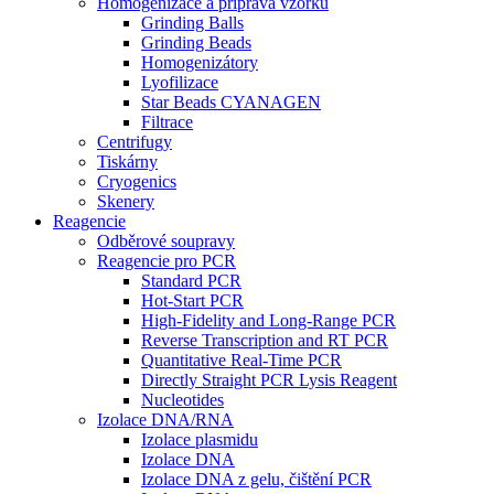
Homogenizace a příprava vzorků
Grinding Balls
Grinding Beads
Homogenizátory
Lyofilizace
Star Beads CYANAGEN
Filtrace
Centrifugy
Tiskárny
Cryogenics
Skenery
Reagencie
Odběrové soupravy
Reagencie pro PCR
Standard PCR
Hot-Start PCR
High-Fidelity and Long-Range PCR
Reverse Transcription and RT PCR
Quantitative Real-Time PCR
Directly Straight PCR Lysis Reagent
Nucleotides
Izolace DNA/RNA
Izolace plasmidu
Izolace DNA
Izolace DNA z gelu, čištění PCR