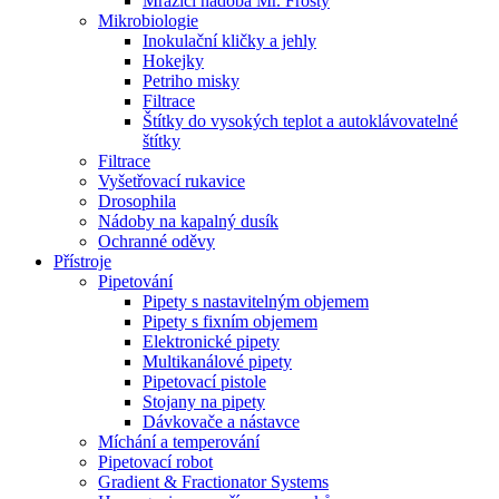
Mrazící nádoba Mr. Frosty
Mikrobiologie
Inokulační kličky a jehly
Hokejky
Petriho misky
Filtrace
Štítky do vysokých teplot a autoklávovatelné
štítky
Filtrace
Vyšetřovací rukavice
Drosophila
Nádoby na kapalný dusík
Ochranné oděvy
Přístroje
Pipetování
Pipety s nastavitelným objemem
Pipety s fixním objemem
Elektronické pipety
Multikanálové pipety
Pipetovací pistole
Stojany na pipety
Dávkovače a nástavce
Míchání a temperování
Pipetovací robot
Gradient & Fractionator Systems