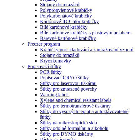
Stojany do mrazáků
Polypropylenové krabičky
Polykarbonátové krabičky
Kartónové ID-Color krabičky
Bílé kartónové krabičky
Bílé kartónové krabičky s plastovým potahem
Barevné kartónové krabičky
Freezer program
Krabičky pro skladování a zamražování vzorků
Stojany do mrazáků
Kryozkumavky
Popisovací štítky
PCR štítky
Popisovací CRYO štítky
Štítky pro laserovou tiskárnu
Štítky pro zmrazené povrchy
Warning labels
Xylene and chemical resistant labels
Štítky pro termotransférové tiskárny
Štítky do vysokých teplot a autoklávovatelné
štítky
Štítky na mikroskopická skla
Štítky odolné formalínu a alkoholu
Štítky pro DYMO tiskárny
Pásky a zásobníky