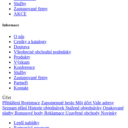
Služby
Zastupované firmy
AKCE
Informace
O nás
Ceníky a katalogy
Doprava
Všeobecné obchodní podmínky
Produkty
Výzkum
Konference
Služby
Zastupované firmy
Partneři
Kontakt
Účet
Přihlášení
Registrace
Zapomenuté heslo
Můj účet
Vaše adresy
Seznam přání
Historie objednávek
Stažené objednávky
Opakované
platby
Bonusové body
Reklamace
Uzavřené obchody
Novinky
Lepší nabídky
Partnerský program