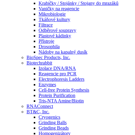
Krabičky / Stojánky / Stojany do mrazáků
Vaničky na reagencie
Mikrobiologie
Tkáňové kultury
Filtrace
Odběrové soupravy
Plastové kádinky
Přístroje
Drosophila
Nádoby na kapalný dusík
BioSpec Products, Inc.
Biotechrabbit
Izolace DNA/RNA
Reagencie pro PCR
Electrophoresis Ladders
Enzymes
Cell-free Protein Synthesis
Protein Purification
Tris-NTA Amine/Biotin
RNAConnect
BT&C, Inc.
Cryogenics
Grinding Balls
Grinding Beads
Homogenizátory