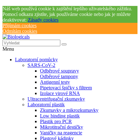
Náš web používá cookie k zajištění lepšího uživatelského zážitku.
Pomocí odkazu zjistíte, jak používáme cookie nebo jak je můžete
deaktivovat:
Zásady cookies
Příjímám cookies
Odmítám cookies
Menu
Laboratorní pomůcky
SARS-CoV-2
Odběrové soupravy
Odběrové tampony
Antigenní testy
Pipetovací špičky s filtrem
Izolace virové RNA
Ultracentrifugační zkumavky
Laboratorní plastik
Zkumavky a mikrozkumavky
Low binding plastik
Plastik pro PCR
Mikrotitrační destičky
Vaničky na reagencie
Plastové kádinky