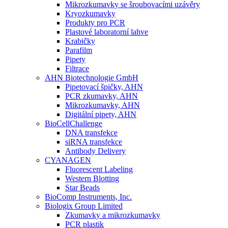
Mikrozkumavky se šroubovacími uzávěry
Kryozkumavky
Produkty pro PCR
Plastové laboratorní lahve
Krabičky
Parafilm
Pipety
Filtrace
AHN Biotechnologie GmbH
Pipetovací špičky, AHN
PCR zkumavky, AHN
Mikrozkumavky, AHN
Digitální pipety, AHN
BioCellChallenge
DNA transfekce
siRNA transfekce
Antibody Delivery
CYANAGEN
Fluorescent Labeling
Western Blotting
Star Beads
BioComp Instruments, Inc.
Biologix Group Limited
Zkumavky a mikrozkumavky
PCR plastik