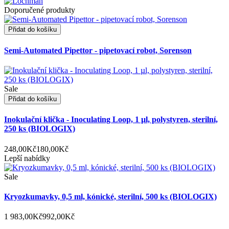
Doporučené produkty
Přidat do košíku
Semi-Automated Pipettor - pipetovací robot, Sorenson
Sale
Přidat do košíku
Inokulační klička - Inoculating Loop, 1 µl, polystyren, sterilní,
250 ks (BIOLOGIX)
248,00Kč
180,00Kč
Lepší nabídky
Sale
Kryozkumavky, 0,5 ml, kónické, sterilní, 500 ks (BIOLOGIX)
1 983,00Kč
992,00Kč