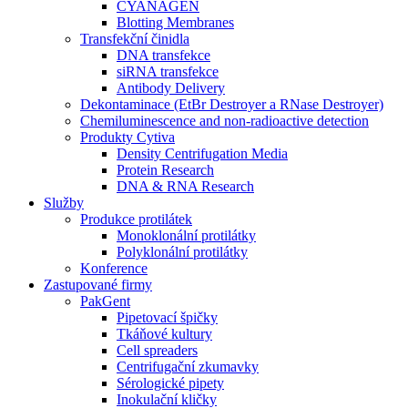
CYANAGEN
Blotting Membranes
Transfekční činidla
DNA transfekce
siRNA transfekce
Antibody Delivery
Dekontaminace (EtBr Destroyer a RNase Destroyer)
Chemiluminescence and non-radioactive detection
Produkty Cytiva
Density Centrifugation Media
Protein Research
DNA & RNA Research
Služby
Produkce protilátek
Monoklonální protilátky
Polyklonální protilátky
Konference
Zastupované firmy
PakGent
Pipetovací špičky
Tkáňové kultury
Cell spreaders
Centrifugační zkumavky
Sérologické pipety
Inokulační kličky