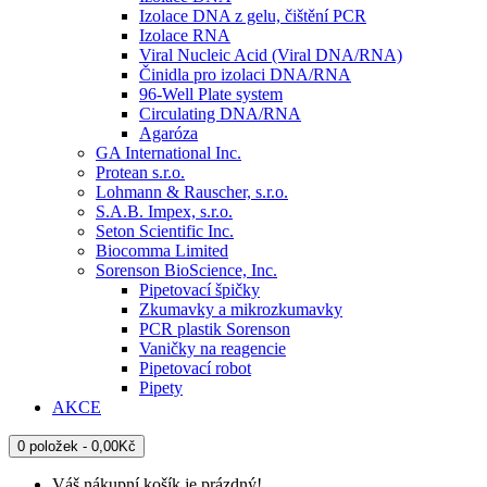
Izolace DNA z gelu, čištění PCR
Izolace RNA
Viral Nucleic Acid (Viral DNA/RNA)
Činidla pro izolaci DNA/RNA
96-Well Plate system
Circulating DNA/RNA
Agaróza
GA International Inc.
Protean s.r.o.
Lohmann & Rauscher, s.r.o.
S.A.B. Impex, s.r.o.
Seton Scientific Inc.
Biocomma Limited
Sorenson BioScience, Inc.
Pipetovací špičky
Zkumavky a mikrozkumavky
PCR plastik Sorenson
Vaničky na reagencie
Pipetovací robot
Pipety
AKCE
0 položek - 0,00Kč
Váš nákupní košík je prázdný!