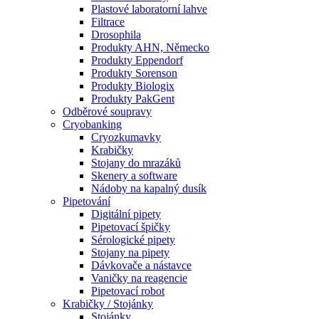
Plastové laboratorní lahve
Filtrace
Drosophila
Produkty AHN, Německo
Produkty Eppendorf
Produkty Sorenson
Produkty Biologix
Produkty PakGent
Odběrové soupravy
Cryobanking
Cryozkumavky
Krabičky
Stojany do mrazáků
Skenery a software
Nádoby na kapalný dusík
Pipetování
Digitální pipety
Pipetovací špičky
Sérologické pipety
Stojany na pipety
Dávkovače a nástavce
Vaničky na reagencie
Pipetovací robot
Krabičky / Stojánky
Stojánky