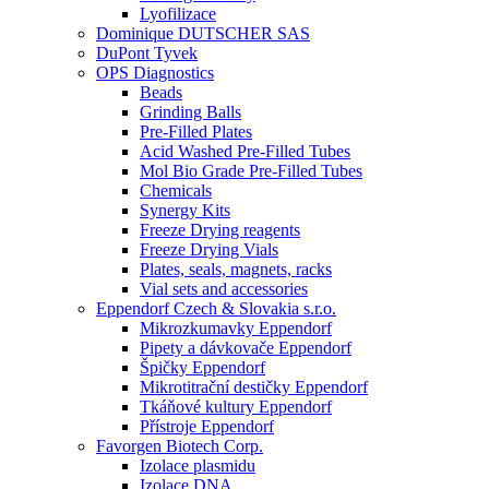
Lyofilizace
Dominique DUTSCHER SAS
DuPont Tyvek
OPS Diagnostics
Beads
Grinding Balls
Pre-Filled Plates
Acid Washed Pre-Filled Tubes
Mol Bio Grade Pre-Filled Tubes
Chemicals
Synergy Kits
Freeze Drying reagents
Freeze Drying Vials
Plates, seals, magnets, racks
Vial sets and accessories
Eppendorf Czech & Slovakia s.r.o.
Mikrozkumavky Eppendorf
Pipety a dávkovače Eppendorf
Špičky Eppendorf
Mikrotitrační destičky Eppendorf
Tkáňové kultury Eppendorf
Přístroje Eppendorf
Favorgen Biotech Corp.
Izolace plasmidu
Izolace DNA