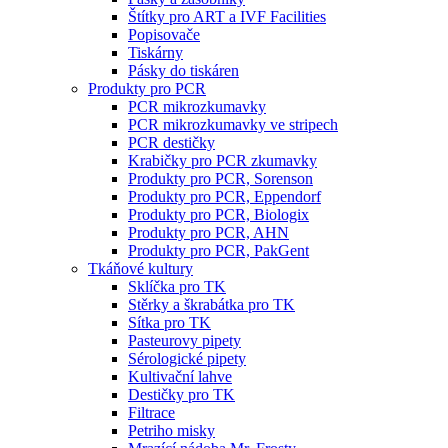
Štítky pro ART a IVF Facilities
Popisovače
Tiskárny
Pásky do tiskáren
Produkty pro PCR
PCR mikrozkumavky
PCR mikrozkumavky ve stripech
PCR destičky
Krabičky pro PCR zkumavky
Produkty pro PCR, Sorenson
Produkty pro PCR, Eppendorf
Produkty pro PCR, Biologix
Produkty pro PCR, AHN
Produkty pro PCR, PakGent
Tkáňové kultury
Sklíčka pro TK
Stěrky a škrabátka pro TK
Sítka pro TK
Pasteurovy pipety
Sérologické pipety
Kultivační lahve
Destičky pro TK
Filtrace
Petriho misky