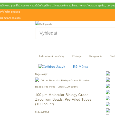
Náš web používá cookie k zajištění lepšího uživatelského zážitku. Pomocí odkazu zjistíte, jak p
Příjímám cookies
Odmítám cookies
Laboratorní pomůcky
Přístroje
Reagencie
Slu
Jazyk
Kč
Měna
Nejnovější
100 µm Molecular Biology Grade
Zirconium Beads, Pre-Filled Tubes
(100 count)
6 372,50Kč