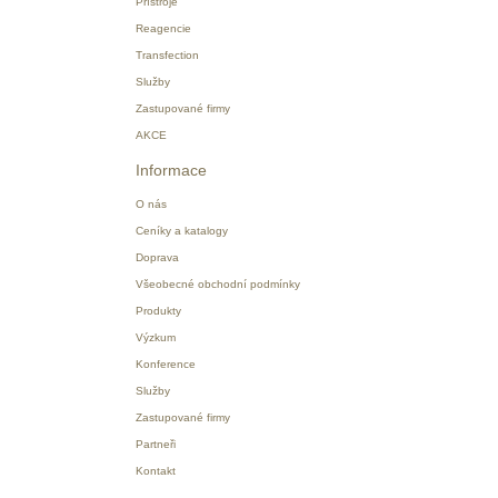
Přístroje
Reagencie
Transfection
Služby
Zastupované firmy
AKCE
Informace
O nás
Ceníky a katalogy
Doprava
Všeobecné obchodní podmínky
Produkty
Výzkum
Konference
Služby
Zastupované firmy
Partneři
Kontakt