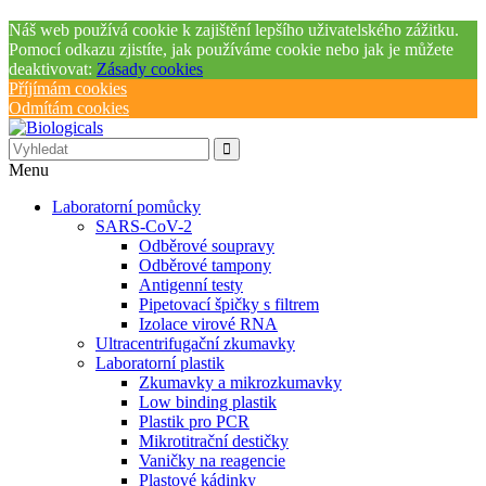
Náš web používá cookie k zajištění lepšího uživatelského zážitku.
Pomocí odkazu zjistíte, jak používáme cookie nebo jak je můžete
deaktivovat:
Zásady cookies
Příjímám cookies
Odmítám cookies
Menu
Laboratorní pomůcky
SARS-CoV-2
Odběrové soupravy
Odběrové tampony
Antigenní testy
Pipetovací špičky s filtrem
Izolace virové RNA
Ultracentrifugační zkumavky
Laboratorní plastik
Zkumavky a mikrozkumavky
Low binding plastik
Plastik pro PCR
Mikrotitrační destičky
Vaničky na reagencie
Plastové kádinky