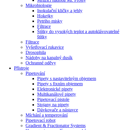
Mrazící nádoba Mr. Frosty
Mikrobiologie
Inokulační kličky a jehly
Hokejky
Petriho misky
Filtrace
Štítky do vysokých teplot a autoklávovatelné
štítky
Filtrace
Vyšetřovací rukavice
Drosophila
Nádoby na kapalný dusík
Ochranné oděvy
Přístroje
Pipetování
Pipety s nastavitelným objemem
Pipety s fixním objemem
Elektronické pipety
Multikanálové pipety
Pipetovací pistole
Stojany na pipety
Dávkovače a nástavce
Míchání a temperování
Pipetovací robot
Gradient & Fractionator Systems