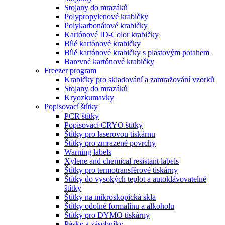
Stojany do mrazáků
Polypropylenové krabičky
Polykarbonátové krabičky
Kartónové ID-Color krabičky
Bílé kartónové krabičky
Bílé kartónové krabičky s plastovým potahem
Barevné kartónové krabičky
Freezer program
Krabičky pro skladování a zamražování vzorků
Stojany do mrazáků
Kryozkumavky
Popisovací štítky
PCR štítky
Popisovací CRYO štítky
Štítky pro laserovou tiskárnu
Štítky pro zmrazené povrchy
Warning labels
Xylene and chemical resistant labels
Štítky pro termotransférové tiskárny
Štítky do vysokých teplot a autoklávovatelné
štítky
Štítky na mikroskopická skla
Štítky odolné formalínu a alkoholu
Štítky pro DYMO tiskárny
Pásky a zásobníky