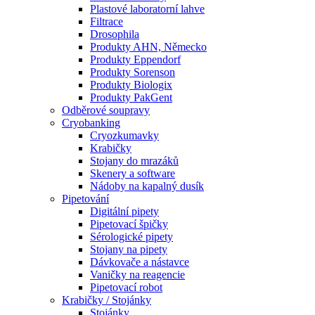
Plastové laboratorní lahve
Filtrace
Drosophila
Produkty AHN, Německo
Produkty Eppendorf
Produkty Sorenson
Produkty Biologix
Produkty PakGent
Odběrové soupravy
Cryobanking
Cryozkumavky
Krabičky
Stojany do mrazáků
Skenery a software
Nádoby na kapalný dusík
Pipetování
Digitální pipety
Pipetovací špičky
Sérologické pipety
Stojany na pipety
Dávkovače a nástavce
Vaničky na reagencie
Pipetovací robot
Krabičky / Stojánky
Stojánky