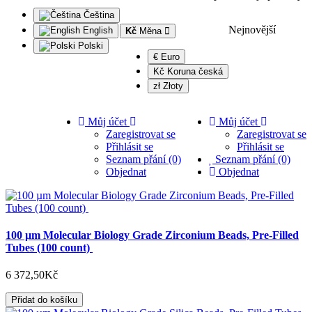
Čeština
Nejnovější
English
Kč
Měna
Polski
€ Euro
Kč Koruna česká
zł Złoty
Můj účet
Můj účet
Zaregistrovat se
Zaregistrovat se
Přihlásit se
Přihlásit se
Seznam přání (0)
Seznam přání (0)
Objednat
Objednat
100 µm Molecular Biology Grade Zirconium Beads, Pre-Filled
Tubes (100 count)
6 372,50Kč
Přidat do košíku