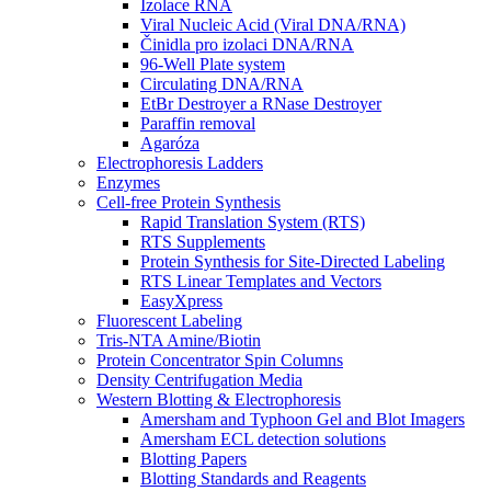
Izolace RNA
Viral Nucleic Acid (Viral DNA/RNA)
Činidla pro izolaci DNA/RNA
96-Well Plate system
Circulating DNA/RNA
EtBr Destroyer a RNase Destroyer
Paraffin removal
Agaróza
Electrophoresis Ladders
Enzymes
Cell-free Protein Synthesis
Rapid Translation System (RTS)
RTS Supplements
Protein Synthesis for Site-Directed Labeling
RTS Linear Templates and Vectors
EasyXpress
Fluorescent Labeling
Tris-NTA Amine/Biotin
Protein Concentrator Spin Columns
Density Centrifugation Media
Western Blotting & Electrophoresis
Amersham and Typhoon Gel and Blot Imagers
Amersham ECL detection solutions
Blotting Papers
Blotting Standards and Reagents