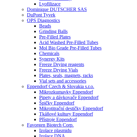
Lyofilizace
Dominique DUTSCHER SAS
DuPont Tyvek
OPS Diagnostics
Beads
Grinding Balls
Pre-Filled Plates
Acid Washed Pre-Filled Tubes
Mol Bio Grade Pre-Filled Tubes
Chemicals
Synergy Kits
Freeze Drying reagents
Freeze Drying Vials
Plates, seals, magnets, racks
Vial sets and accessories
Eppendorf Czech & Slovakia s.r.o.
Mikrozkumavky Eppendorf
Pipety a dávkovače Eppendorf
Špičky Eppendorf
Mikrotitrační destičky Eppendorf
Tkáňové kultury Eppendorf
Přístroje Eppendorf
Favorgen Biotech Corp.
Izolace plasmidu
Izolace DNA