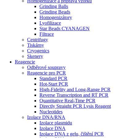
Homogenizace a příprava vzorků
Grinding Balls
Grinding Beads
Homogenizátory
Lyofilizace
Star Beads CYANAGEN
Filtrace
Centrifugy
Tiskárny
Cryogenics
Skenery
Reagencie
Odběrové soupravy
Reagencie pro PCR
Standard PCR
Hot-Start PCR
High-Fidelity and Long-Range PCR
Reverse Transcription and RT PCR
Quantitative Real-Time PCR
Directly Straight PCR Lysis Reagent
Nucleotides
Izolace DNA/RNA
Izolace plasmidu
Izolace DNA
Izolace DNA z gelu, čištění PCR