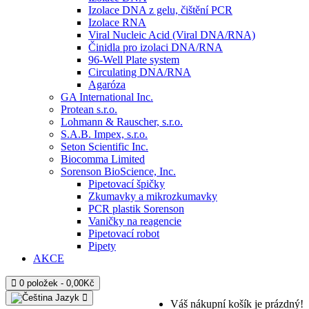
Izolace DNA z gelu, čištění PCR
Izolace RNA
Viral Nucleic Acid (Viral DNA/RNA)
Činidla pro izolaci DNA/RNA
96-Well Plate system
Circulating DNA/RNA
Agaróza
GA International Inc.
Protean s.r.o.
Lohmann & Rauscher, s.r.o.
S.A.B. Impex, s.r.o.
Seton Scientific Inc.
Biocomma Limited
Sorenson BioScience, Inc.
Pipetovací špičky
Zkumavky a mikrozkumavky
PCR plastik Sorenson
Vaničky na reagencie
Pipetovací robot
Pipety
AKCE
0 položek - 0,00Kč
Jazyk
Váš nákupní košík je prázdný!