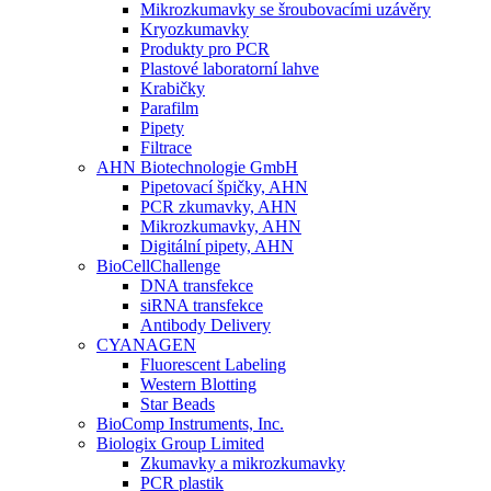
Mikrozkumavky se šroubovacími uzávěry
Kryozkumavky
Produkty pro PCR
Plastové laboratorní lahve
Krabičky
Parafilm
Pipety
Filtrace
AHN Biotechnologie GmbH
Pipetovací špičky, AHN
PCR zkumavky, AHN
Mikrozkumavky, AHN
Digitální pipety, AHN
BioCellChallenge
DNA transfekce
siRNA transfekce
Antibody Delivery
CYANAGEN
Fluorescent Labeling
Western Blotting
Star Beads
BioComp Instruments, Inc.
Biologix Group Limited
Zkumavky a mikrozkumavky
PCR plastik