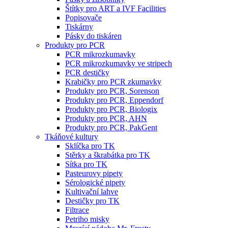
Štítky pro ART a IVF Facilities
Popisovače
Tiskárny
Pásky do tiskáren
Produkty pro PCR
PCR mikrozkumavky
PCR mikrozkumavky ve stripech
PCR destičky
Krabičky pro PCR zkumavky
Produkty pro PCR, Sorenson
Produkty pro PCR, Eppendorf
Produkty pro PCR, Biologix
Produkty pro PCR, AHN
Produkty pro PCR, PakGent
Tkáňové kultury
Sklíčka pro TK
Stěrky a škrabátka pro TK
Sítka pro TK
Pasteurovy pipety
Sérologické pipety
Kultivační lahve
Destičky pro TK
Filtrace
Petriho misky