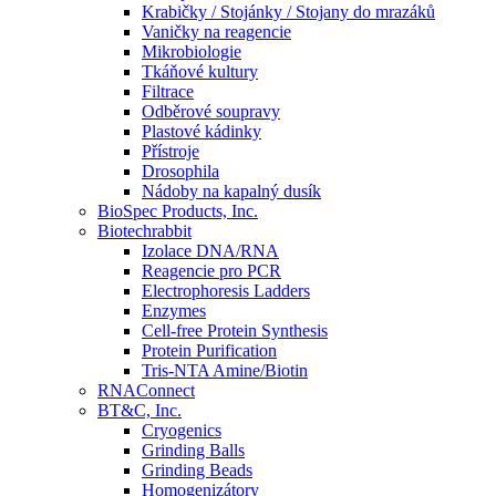
Krabičky / Stojánky / Stojany do mrazáků
Vaničky na reagencie
Mikrobiologie
Tkáňové kultury
Filtrace
Odběrové soupravy
Plastové kádinky
Přístroje
Drosophila
Nádoby na kapalný dusík
BioSpec Products, Inc.
Biotechrabbit
Izolace DNA/RNA
Reagencie pro PCR
Electrophoresis Ladders
Enzymes
Cell-free Protein Synthesis
Protein Purification
Tris-NTA Amine/Biotin
RNAConnect
BT&C, Inc.
Cryogenics
Grinding Balls
Grinding Beads
Homogenizátory