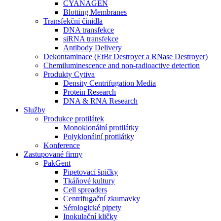
CYANAGEN
Blotting Membranes
Transfekční činidla
DNA transfekce
siRNA transfekce
Antibody Delivery
Dekontaminace (EtBr Destroyer a RNase Destroyer)
Chemiluminescence and non-radioactive detection
Produkty Cytiva
Density Centrifugation Media
Protein Research
DNA & RNA Research
Služby
Produkce protilátek
Monoklonální protilátky
Polyklonální protilátky
Konference
Zastupované firmy
PakGent
Pipetovací špičky
Tkáňové kultury
Cell spreaders
Centrifugační zkumavky
Sérologické pipety
Inokulační kličky