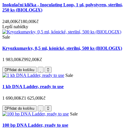
Inokulační klička - Inoculating Loop, 1 µl, polystyren, sterilní,
250 ks (BIOLOGIX)
248,00Kč
180,00Kč
Lepší nabídky
Sale
Kryozkumavky, 0,5 ml, kónické, sterilní, 500 ks (BIOLOGIX)
1 983,00Kč
992,00Kč
Přidat do košíku
Sale
1 kb DNA Ladder, ready to use
1 690,00Kč
1 625,00Kč
Přidat do košíku
Sale
100 bp DNA Ladder, ready to use